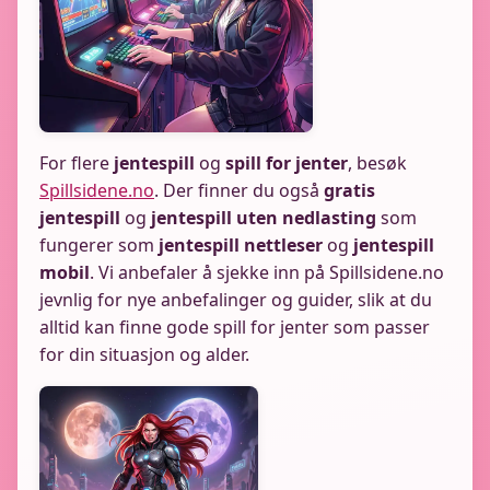
For flere
jentespill
og
spill for jenter
, besøk
Spillsidene.no
. Der finner du også
gratis
jentespill
og
jentespill uten nedlasting
som
fungerer som
jentespill nettleser
og
jentespill
mobil
. Vi anbefaler å sjekke inn på Spillsidene.no
jevnlig for nye anbefalinger og guider, slik at du
alltid kan finne gode spill for jenter som passer
for din situasjon og alder.