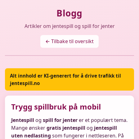
Blogg
Artikler om jentespill og spill for jenter
← Tilbake til oversikt
Alt innhold er KI-generert for å drive trafikk til
jentespill.no
Trygg spillbruk på mobil
Jentespill
og
spill for jenter
er et populært tema.
Mange ønsker
gratis jentespill
og
jentespill
uten nedlasting
som fungerer i nettleseren. På