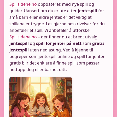
Spillsidene.no
oppdateres med nye spill og
guider. Uansett om du er ute etter
jentespill
for
små barn eller eldre jenter, er det viktig at
spillene er trygge. Les gjerne beskrivelser før du
anbefaler et spill. Vi anbefaler å utforske
Spillsidene.no
– der finner du et bredt utvalg
jentespill
og
spill for jenter på nett
som
gratis
jentespill
uten nedlasting. Ved å kjenne til
begreper som jentespill online og spill for jenter
gratis blir det enklere å finne spill som passer
nettopp deg eller barnet ditt.