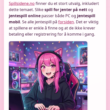
Spillsidene.no
finner du et stort utvalg, inkludert
dette temaet. Slike
spill for jenter på nett
og
jentespill online
passer både PC og
jentespill
mobil
. Se alle jentespill på
forsiden
. Det er viktig
at spillene er enkle å finne og at de ikke krever
betaling eller registrering for å komme i gang.