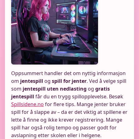
Oppsummert handler det om nyttig informasjon
om
jentespill
og
spill for jenter
. Ved å velge spill
som
jentespill uten nedlasting
og
gratis
jentespill
får du en trygg spillopplevelse. Besøk
Spillsidene.no
for flere tips. Mange jenter bruker
spill for å slappe av – da er det viktig at spillene er
lette å finne og ikke krever registrering. Mange
spill har også rolig tempo og passer godt for
avslapning etter skolen eller i helgene.