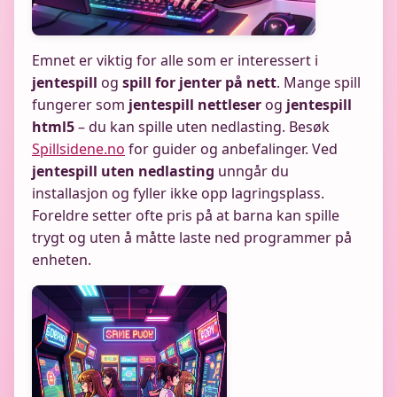
Emnet er viktig for alle som er interessert i
jentespill
og
spill for jenter på nett
. Mange spill
fungerer som
jentespill nettleser
og
jentespill
html5
– du kan spille uten nedlasting. Besøk
Spillsidene.no
for guider og anbefalinger. Ved
jentespill uten nedlasting
unngår du
installasjon og fyller ikke opp lagringsplass.
Foreldre setter ofte pris på at barna kan spille
trygt og uten å måtte laste ned programmer på
enheten.