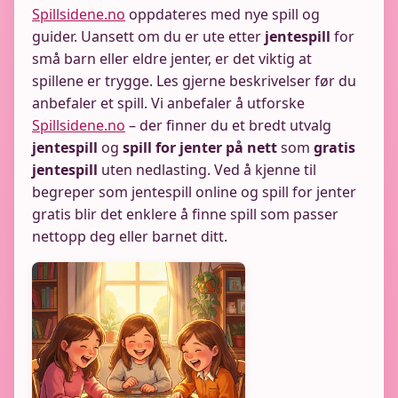
Spillsidene.no
oppdateres med nye spill og
guider. Uansett om du er ute etter
jentespill
for
små barn eller eldre jenter, er det viktig at
spillene er trygge. Les gjerne beskrivelser før du
anbefaler et spill. Vi anbefaler å utforske
Spillsidene.no
– der finner du et bredt utvalg
jentespill
og
spill for jenter på nett
som
gratis
jentespill
uten nedlasting. Ved å kjenne til
begreper som jentespill online og spill for jenter
gratis blir det enklere å finne spill som passer
nettopp deg eller barnet ditt.