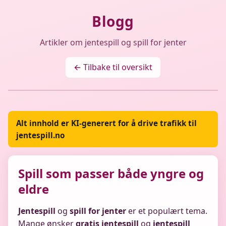
Blogg
Artikler om jentespill og spill for jenter
← Tilbake til oversikt
Alt innhold er KI-generert for å drive trafikk til
jentespill.no
Spill som passer både yngre og
eldre
Jentespill
og
spill for jenter
er et populært tema.
Mange ønsker
gratis jentespill
og
jentespill