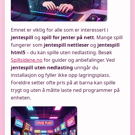
Emnet er viktig for alle som er interessert i
jentespill
og
spill for jenter på nett
. Mange spill
fungerer som
jentespill nettleser
og
jentespill
html5
– du kan spille uten nedlasting. Besøk
Spillsidene.no
for guider og anbefalinger. Ved
jentespill uten nedlasting
unngår du
installasjon og fyller ikke opp lagringsplass.
Foreldre setter ofte pris på at barna kan spille
trygt og uten å måtte laste ned programmer på
enheten.