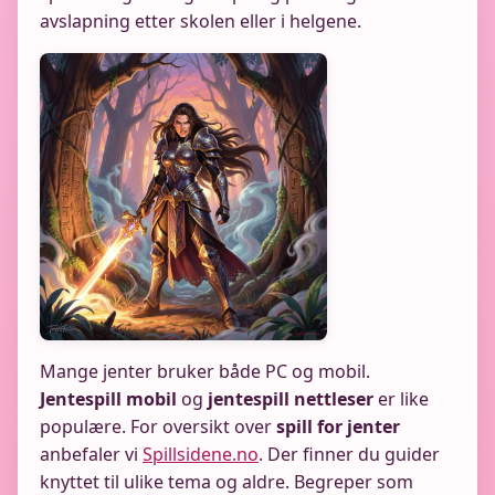
avslapning etter skolen eller i helgene.
Mange jenter bruker både PC og mobil.
Jentespill mobil
og
jentespill nettleser
er like
populære. For oversikt over
spill for jenter
anbefaler vi
Spillsidene.no
. Der finner du guider
knyttet til ulike tema og aldre. Begreper som