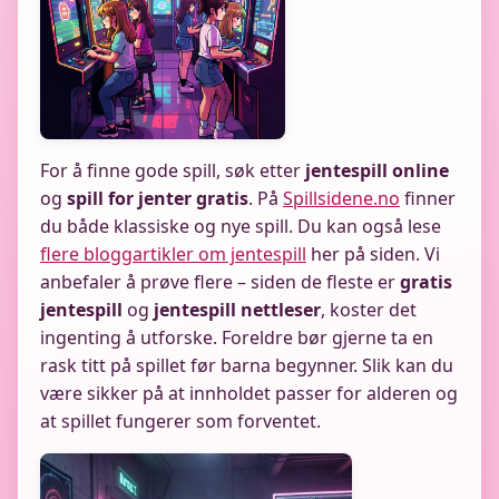
For å finne gode spill, søk etter
jentespill online
og
spill for jenter gratis
. På
Spillsidene.no
finner
du både klassiske og nye spill. Du kan også lese
flere bloggartikler om jentespill
her på siden. Vi
anbefaler å prøve flere – siden de fleste er
gratis
jentespill
og
jentespill nettleser
, koster det
ingenting å utforske. Foreldre bør gjerne ta en
rask titt på spillet før barna begynner. Slik kan du
være sikker på at innholdet passer for alderen og
at spillet fungerer som forventet.