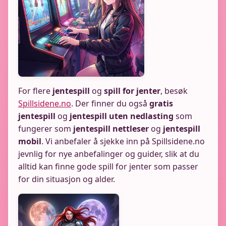
For flere
jentespill
og
spill for jenter
, besøk
Spillsidene.no
. Der finner du også
gratis
jentespill
og
jentespill uten nedlasting
som
fungerer som
jentespill nettleser
og
jentespill
mobil
. Vi anbefaler å sjekke inn på Spillsidene.no
jevnlig for nye anbefalinger og guider, slik at du
alltid kan finne gode spill for jenter som passer
for din situasjon og alder.