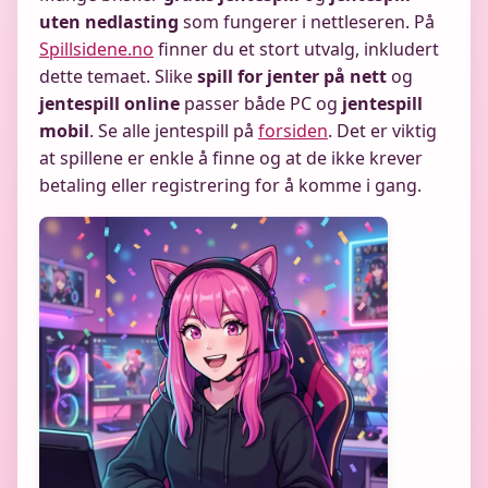
uten nedlasting
som fungerer i nettleseren. På
Spillsidene.no
finner du et stort utvalg, inkludert
dette temaet. Slike
spill for jenter på nett
og
jentespill online
passer både PC og
jentespill
mobil
. Se alle jentespill på
forsiden
. Det er viktig
at spillene er enkle å finne og at de ikke krever
betaling eller registrering for å komme i gang.