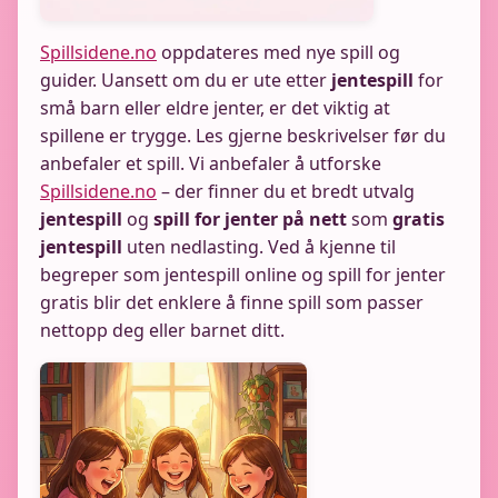
Spillsidene.no
oppdateres med nye spill og
guider. Uansett om du er ute etter
jentespill
for
små barn eller eldre jenter, er det viktig at
spillene er trygge. Les gjerne beskrivelser før du
anbefaler et spill. Vi anbefaler å utforske
Spillsidene.no
– der finner du et bredt utvalg
jentespill
og
spill for jenter på nett
som
gratis
jentespill
uten nedlasting. Ved å kjenne til
begreper som jentespill online og spill for jenter
gratis blir det enklere å finne spill som passer
nettopp deg eller barnet ditt.