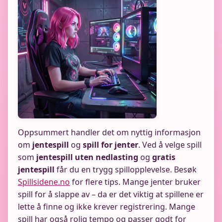
Oppsummert handler det om nyttig informasjon
om
jentespill
og
spill for jenter
. Ved å velge spill
som
jentespill uten nedlasting
og
gratis
jentespill
får du en trygg spillopplevelse. Besøk
Spillsidene.no
for flere tips. Mange jenter bruker
spill for å slappe av – da er det viktig at spillene er
lette å finne og ikke krever registrering. Mange
spill har også rolig tempo og passer godt for