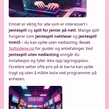
Emnet er viktig for alle som er interessert i
jentespill
og
spill for jenter på nett
. Mange spill
fungerer som
jentespill nettleser
og
jentespill
html5
– du kan spille uten nedlasting. Besøk
Spillsidene.no
for guider og anbefalinger. Ved
jentespill uten nedlasting
unngår du
installasjon og fyller ikke opp lagringsplass.
Foreldre setter ofte pris på at barna kan spille
trygt og uten å måtte laste ned programmer på
enheten.