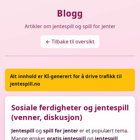
Blogg
Artikler om jentespill og spill for jenter
← Tilbake til oversikt
Alt innhold er KI-generert for å drive trafikk til
jentespill.no
Sosiale ferdigheter og jentespill
(venner, diskusjon)
Jentespill
og
spill for jenter
er et populært tema.
Mange ønsker
gratis jentespill
og
jentespill