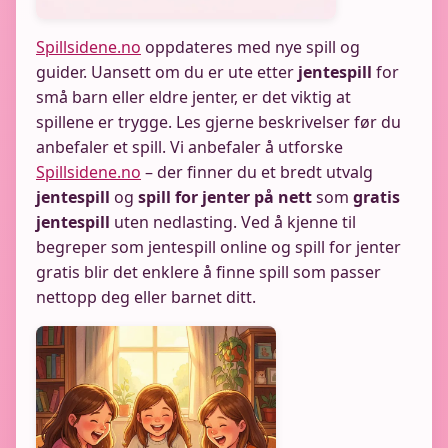
Spillsidene.no
oppdateres med nye spill og
guider. Uansett om du er ute etter
jentespill
for
små barn eller eldre jenter, er det viktig at
spillene er trygge. Les gjerne beskrivelser før du
anbefaler et spill. Vi anbefaler å utforske
Spillsidene.no
– der finner du et bredt utvalg
jentespill
og
spill for jenter på nett
som
gratis
jentespill
uten nedlasting. Ved å kjenne til
begreper som jentespill online og spill for jenter
gratis blir det enklere å finne spill som passer
nettopp deg eller barnet ditt.