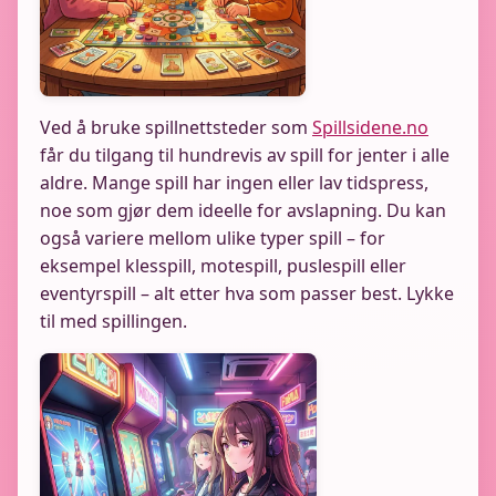
Ved å bruke spillnettsteder som
Spillsidene.no
får du tilgang til hundrevis av spill for jenter i alle
aldre. Mange spill har ingen eller lav tidspress,
noe som gjør dem ideelle for avslapning. Du kan
også variere mellom ulike typer spill – for
eksempel klesspill, motespill, puslespill eller
eventyrspill – alt etter hva som passer best. Lykke
til med spillingen.