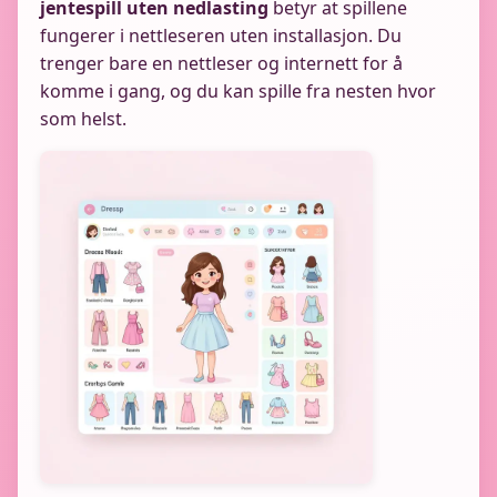
jentespill uten nedlasting
betyr at spillene
fungerer i nettleseren uten installasjon. Du
trenger bare en nettleser og internett for å
komme i gang, og du kan spille fra nesten hvor
som helst.