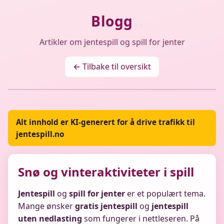
Blogg
Artikler om jentespill og spill for jenter
← Tilbake til oversikt
Alt innhold er KI-generert for å drive trafikk til
jentespill.no
Snø og vinteraktiviteter i spill
Jentespill
og
spill for jenter
er et populært tema.
Mange ønsker
gratis jentespill
og
jentespill
uten nedlasting
som fungerer i nettleseren. På