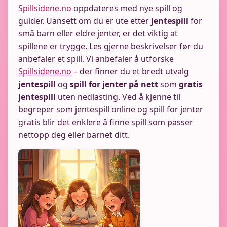
Spillsidene.no
oppdateres med nye spill og
guider. Uansett om du er ute etter
jentespill
for
små barn eller eldre jenter, er det viktig at
spillene er trygge. Les gjerne beskrivelser før du
anbefaler et spill. Vi anbefaler å utforske
Spillsidene.no
– der finner du et bredt utvalg
jentespill
og
spill for jenter på nett
som
gratis
jentespill
uten nedlasting. Ved å kjenne til
begreper som jentespill online og spill for jenter
gratis blir det enklere å finne spill som passer
nettopp deg eller barnet ditt.