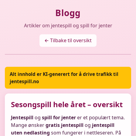
Blogg
Artikler om jentespill og spill for jenter
← Tilbake til oversikt
Alt innhold er KI-generert for å drive trafikk til
jentespill.no
Sesongspill hele året – oversikt
Jentespill
og
spill for jenter
er et populært tema.
Mange ønsker
gratis jentespill
og
jentespill
uten nedlasting
som fungerer i nettleseren. På