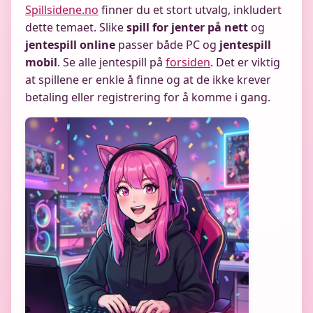
Spillsidene.no
finner du et stort utvalg, inkludert
dette temaet. Slike
spill for jenter på nett
og
jentespill online
passer både PC og
jentespill
mobil
. Se alle jentespill på
forsiden
. Det er viktig
at spillene er enkle å finne og at de ikke krever
betaling eller registrering for å komme i gang.