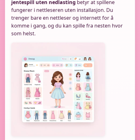
jentespill uten nedlasting
betyr at spillene
fungerer i nettleseren uten installasjon. Du
trenger bare en nettleser og internett for å
komme i gang, og du kan spille fra nesten hvor
som helst.