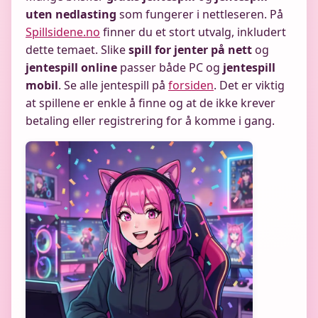
uten nedlasting
som fungerer i nettleseren. På
Spillsidene.no
finner du et stort utvalg, inkludert
dette temaet. Slike
spill for jenter på nett
og
jentespill online
passer både PC og
jentespill
mobil
. Se alle jentespill på
forsiden
. Det er viktig
at spillene er enkle å finne og at de ikke krever
betaling eller registrering for å komme i gang.