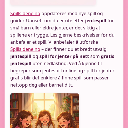
Spillsidene.no
oppdateres med nye spill og
guider. Uansett om du er ute etter
jentespill
for
små barn eller eldre jenter, er det viktig at
spillene er trygge. Les gjerne beskrivelser før du
anbefaler et spill. Vi anbefaler å utforske
Spillsidene.no
– der finner du et bredt utvalg
jentespill
og
spill for jenter på nett
som
gratis
jentespill
uten nedlasting. Ved å kjenne til
begreper som jentespill online og spill for jenter
gratis blir det enklere å finne spill som passer
nettopp deg eller barnet ditt.