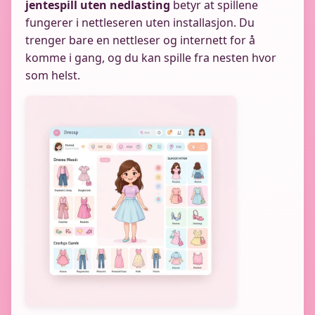
jentespill uten nedlasting
betyr at spillene
fungerer i nettleseren uten installasjon. Du
trenger bare en nettleser og internett for å
komme i gang, og du kan spille fra nesten hvor
som helst.