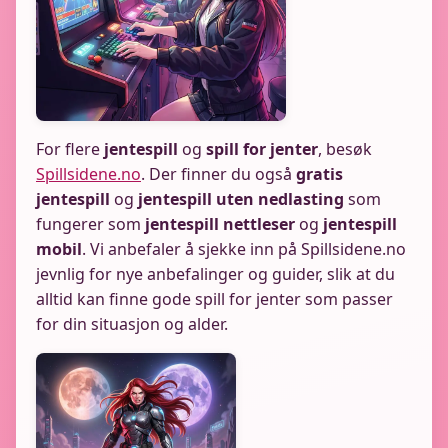
For flere
jentespill
og
spill for jenter
, besøk
Spillsidene.no
. Der finner du også
gratis
jentespill
og
jentespill uten nedlasting
som
fungerer som
jentespill nettleser
og
jentespill
mobil
. Vi anbefaler å sjekke inn på Spillsidene.no
jevnlig for nye anbefalinger og guider, slik at du
alltid kan finne gode spill for jenter som passer
for din situasjon og alder.