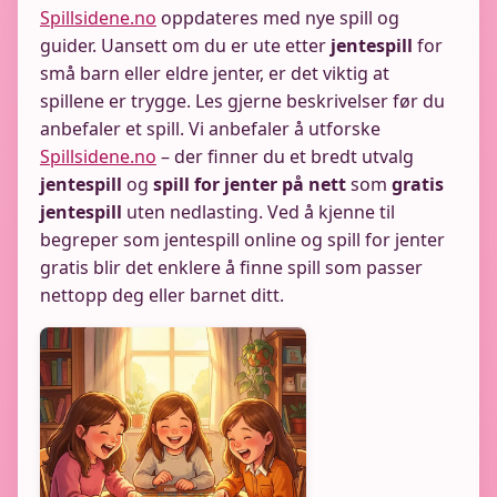
Spillsidene.no
oppdateres med nye spill og
guider. Uansett om du er ute etter
jentespill
for
små barn eller eldre jenter, er det viktig at
spillene er trygge. Les gjerne beskrivelser før du
anbefaler et spill. Vi anbefaler å utforske
Spillsidene.no
– der finner du et bredt utvalg
jentespill
og
spill for jenter på nett
som
gratis
jentespill
uten nedlasting. Ved å kjenne til
begreper som jentespill online og spill for jenter
gratis blir det enklere å finne spill som passer
nettopp deg eller barnet ditt.