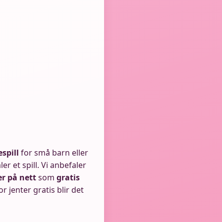
espill
for små barn eller
er et spill. Vi anbefaler
ter på nett
som
gratis
r jenter gratis blir det