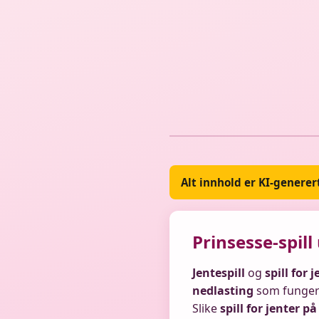
Alt innhold er KI-generert 
Prinsesse-spill
Jentespill
og
spill for 
nedlasting
som fungere
Slike
spill for jenter på