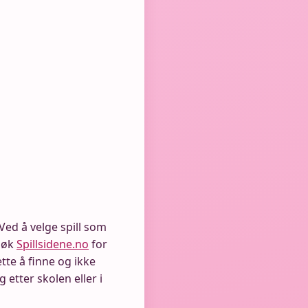
 Ved å velge spill som
esøk
Spillsidene.no
for
ette å finne og ikke
etter skolen eller i