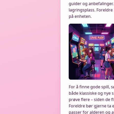
guider og anbefalinger
lagringsplass. Foreldre
på enheten.
For å finne gode spill, 
både klassiske og nye s
prøve flere – siden de f
Foreldre bør gjerne ta e
passer for alderen og a