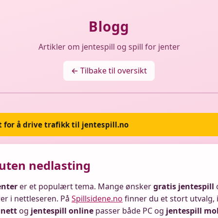
Blogg
Artikler om jentespill og spill for jenter
← Tilbake til oversikt
for å drive trafikk til jentespill.no
 uten nedlasting
jenter
er et populært tema. Mange ønsker
gratis jentespill
r i nettleseren. På
Spillsidene.no
finner du et stort utvalg,
 nett
og
jentespill online
passer både PC og
jentespill mo