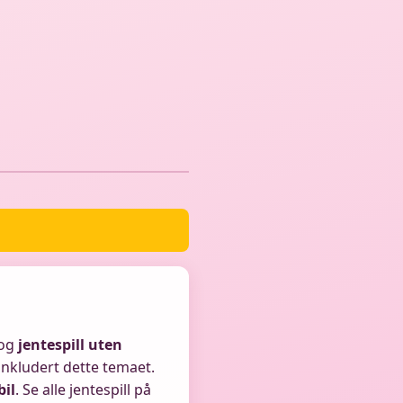
og
jentespill uten
 inkludert dette temaet.
bil
. Se alle jentespill på