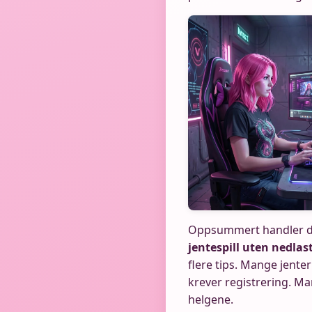
Oppsummert handler d
jentespill uten nedlas
flere tips. Mange jenter 
krever registrering. Ma
helgene.