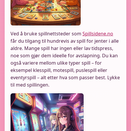
Ved å bruke spillnettsteder som
Spillsidene.no
får du tilgang til hundrevis av spill for jenter i alle
aldre. Mange spill har ingen eller lav tidspress,
noe som gjør dem ideelle for avslapning. Du kan
også variere mellom ulike typer spill – for
eksempel klesspill, motespill, puslespill eller
eventyrspill – alt etter hva som passer best. Lykke
til med spillingen.