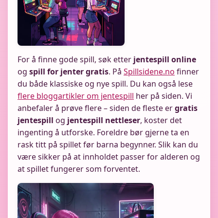
For å finne gode spill, søk etter
jentespill online
og
spill for jenter gratis
. På
Spillsidene.no
finner
du både klassiske og nye spill. Du kan også lese
flere bloggartikler om jentespill
her på siden. Vi
anbefaler å prøve flere – siden de fleste er
gratis
jentespill
og
jentespill nettleser
, koster det
ingenting å utforske. Foreldre bør gjerne ta en
rask titt på spillet før barna begynner. Slik kan du
være sikker på at innholdet passer for alderen og
at spillet fungerer som forventet.