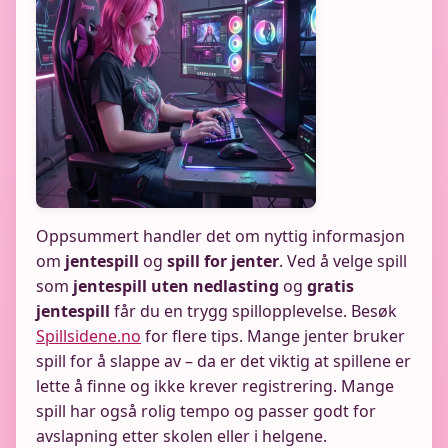
Oppsummert handler det om nyttig informasjon
om
jentespill
og
spill for jenter
. Ved å velge spill
som
jentespill uten nedlasting
og
gratis
jentespill
får du en trygg spillopplevelse. Besøk
Spillsidene.no
for flere tips. Mange jenter bruker
spill for å slappe av – da er det viktig at spillene er
lette å finne og ikke krever registrering. Mange
spill har også rolig tempo og passer godt for
avslapning etter skolen eller i helgene.