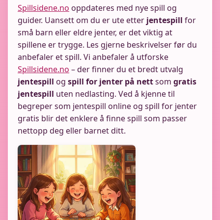
Spillsidene.no
oppdateres med nye spill og
guider. Uansett om du er ute etter
jentespill
for
små barn eller eldre jenter, er det viktig at
spillene er trygge. Les gjerne beskrivelser før du
anbefaler et spill. Vi anbefaler å utforske
Spillsidene.no
– der finner du et bredt utvalg
jentespill
og
spill for jenter på nett
som
gratis
jentespill
uten nedlasting. Ved å kjenne til
begreper som jentespill online og spill for jenter
gratis blir det enklere å finne spill som passer
nettopp deg eller barnet ditt.