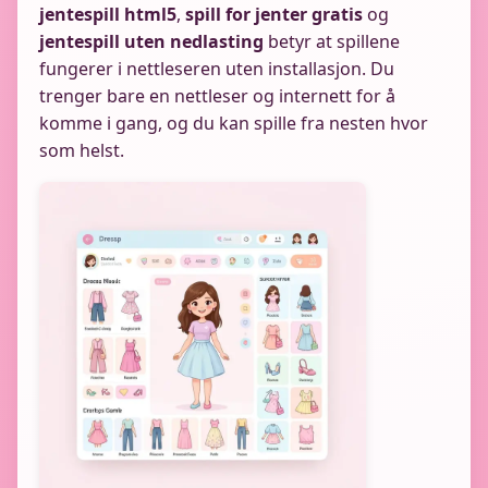
jentespill html5
,
spill for jenter gratis
og
jentespill uten nedlasting
betyr at spillene
fungerer i nettleseren uten installasjon. Du
trenger bare en nettleser og internett for å
komme i gang, og du kan spille fra nesten hvor
som helst.