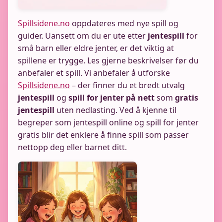
Spillsidene.no
oppdateres med nye spill og
guider. Uansett om du er ute etter
jentespill
for
små barn eller eldre jenter, er det viktig at
spillene er trygge. Les gjerne beskrivelser før du
anbefaler et spill. Vi anbefaler å utforske
Spillsidene.no
– der finner du et bredt utvalg
jentespill
og
spill for jenter på nett
som
gratis
jentespill
uten nedlasting. Ved å kjenne til
begreper som jentespill online og spill for jenter
gratis blir det enklere å finne spill som passer
nettopp deg eller barnet ditt.