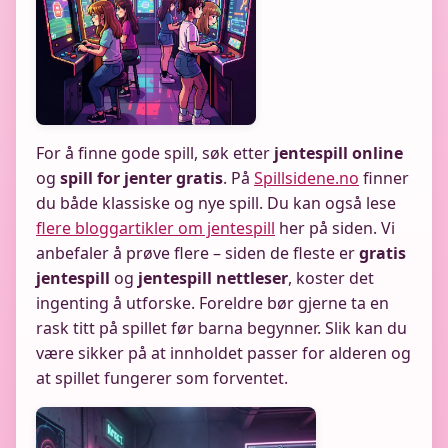
For å finne gode spill, søk etter
jentespill online
og
spill for jenter gratis
. På
Spillsidene.no
finner
du både klassiske og nye spill. Du kan også lese
flere bloggartikler om jentespill
her på siden. Vi
anbefaler å prøve flere – siden de fleste er
gratis
jentespill
og
jentespill nettleser
, koster det
ingenting å utforske. Foreldre bør gjerne ta en
rask titt på spillet før barna begynner. Slik kan du
være sikker på at innholdet passer for alderen og
at spillet fungerer som forventet.