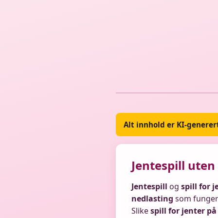
Alt innhold er KI-generert 
Jentespill ute
Jentespill
og
spill for 
nedlasting
som fungere
Slike
spill for jenter på