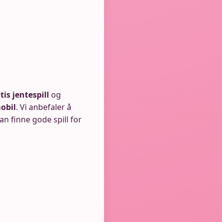
tis jentespill
og
mobil
. Vi anbefaler å
kan finne gode spill for