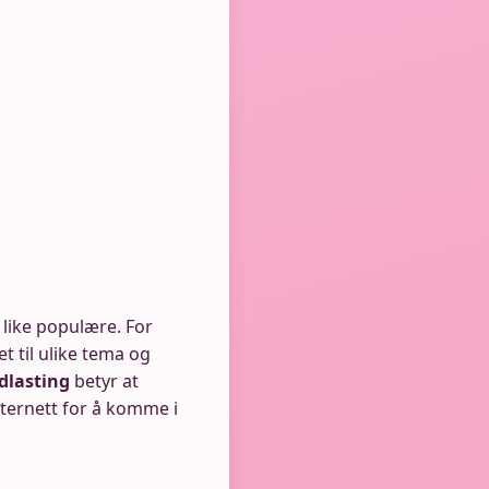
 like populære. For
et til ulike tema og
edlasting
betyr at
nternett for å komme i