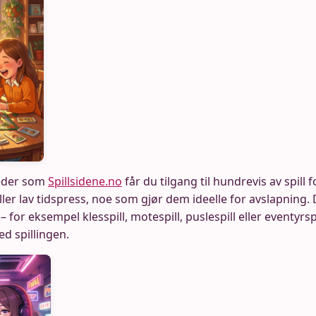
teder som
Spillsidene.no
får du tilgang til hundrevis av spill fo
ller lav tidspress, noe som gjør dem ideelle for avslapning.
– for eksempel klesspill, motespill, puslespill eller eventyrsp
ed spillingen.