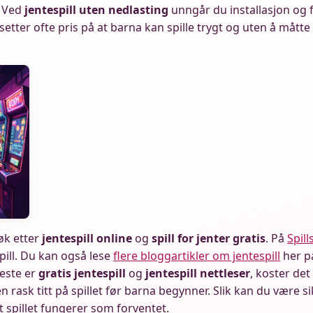
. Ved
jentespill uten nedlasting
unngår du installasjon og f
 setter ofte pris på at barna kan spille trygt og uten å måt
søk etter
jentespill online
og
spill for jenter gratis
. På
Spil
pill. Du kan også lese
flere bloggartikler om jentespill
her på
leste er
gratis jentespill
og
jentespill nettleser
, koster det
n rask titt på spillet før barna begynner. Slik kan du være s
t spillet fungerer som forventet.