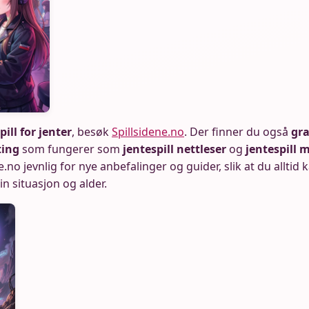
pill for jenter
, besøk
Spillsidene.no
. Der finner du også
gra
ting
som fungerer som
jentespill nettleser
og
jentespill 
e.no jevnlig for nye anbefalinger og guider, slik at du alltid 
n situasjon og alder.