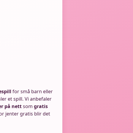
espill
for små barn eller
er et spill. Vi anbefaler
ter på nett
som
gratis
r jenter gratis blir det