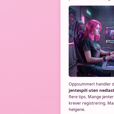
Oppsummert handler d
jentespill uten nedlas
flere tips. Mange jenter 
krever registrering. Ma
helgene.