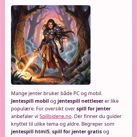
Mange jenter bruker både PC og mobil.
Jentespill mobil
og
jentespill nettleser
er like
populære. For oversikt over
spill for jenter
anbefaler vi
Spillsidene.no
. Der finner du guider
knyttet til ulike tema og aldre. Begreper som
jentespill html5
,
spill for jenter gratis
og