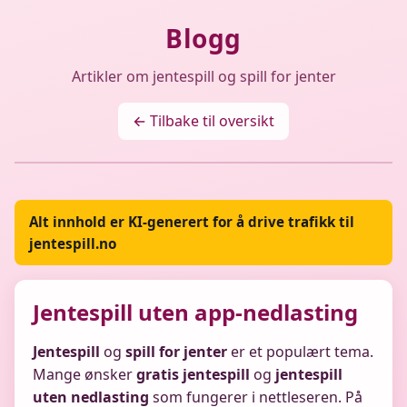
Blogg
Artikler om jentespill og spill for jenter
← Tilbake til oversikt
Alt innhold er KI-generert for å drive trafikk til
jentespill.no
Jentespill uten app-nedlasting
Jentespill
og
spill for jenter
er et populært tema.
Mange ønsker
gratis jentespill
og
jentespill
uten nedlasting
som fungerer i nettleseren. På