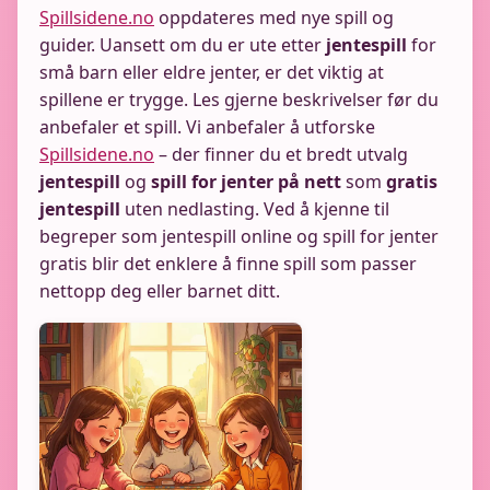
Spillsidene.no
oppdateres med nye spill og
guider. Uansett om du er ute etter
jentespill
for
små barn eller eldre jenter, er det viktig at
spillene er trygge. Les gjerne beskrivelser før du
anbefaler et spill. Vi anbefaler å utforske
Spillsidene.no
– der finner du et bredt utvalg
jentespill
og
spill for jenter på nett
som
gratis
jentespill
uten nedlasting. Ved å kjenne til
begreper som jentespill online og spill for jenter
gratis blir det enklere å finne spill som passer
nettopp deg eller barnet ditt.