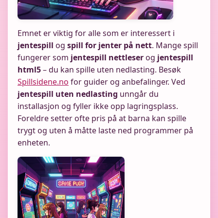
Emnet er viktig for alle som er interessert i
jentespill
og
spill for jenter på nett
. Mange spill
fungerer som
jentespill nettleser
og
jentespill
html5
– du kan spille uten nedlasting. Besøk
Spillsidene.no
for guider og anbefalinger. Ved
jentespill uten nedlasting
unngår du
installasjon og fyller ikke opp lagringsplass.
Foreldre setter ofte pris på at barna kan spille
trygt og uten å måtte laste ned programmer på
enheten.