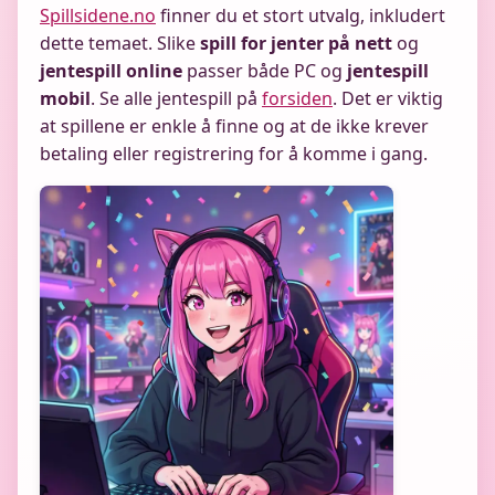
Spillsidene.no
finner du et stort utvalg, inkludert
dette temaet. Slike
spill for jenter på nett
og
jentespill online
passer både PC og
jentespill
mobil
. Se alle jentespill på
forsiden
. Det er viktig
at spillene er enkle å finne og at de ikke krever
betaling eller registrering for å komme i gang.