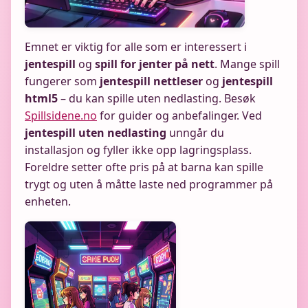
Emnet er viktig for alle som er interessert i
jentespill
og
spill for jenter på nett
. Mange spill
fungerer som
jentespill nettleser
og
jentespill
html5
– du kan spille uten nedlasting. Besøk
Spillsidene.no
for guider og anbefalinger. Ved
jentespill uten nedlasting
unngår du
installasjon og fyller ikke opp lagringsplass.
Foreldre setter ofte pris på at barna kan spille
trygt og uten å måtte laste ned programmer på
enheten.