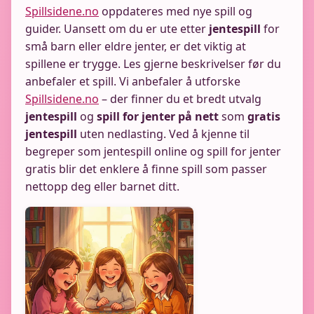
Spillsidene.no
oppdateres med nye spill og
guider. Uansett om du er ute etter
jentespill
for
små barn eller eldre jenter, er det viktig at
spillene er trygge. Les gjerne beskrivelser før du
anbefaler et spill. Vi anbefaler å utforske
Spillsidene.no
– der finner du et bredt utvalg
jentespill
og
spill for jenter på nett
som
gratis
jentespill
uten nedlasting. Ved å kjenne til
begreper som jentespill online og spill for jenter
gratis blir det enklere å finne spill som passer
nettopp deg eller barnet ditt.