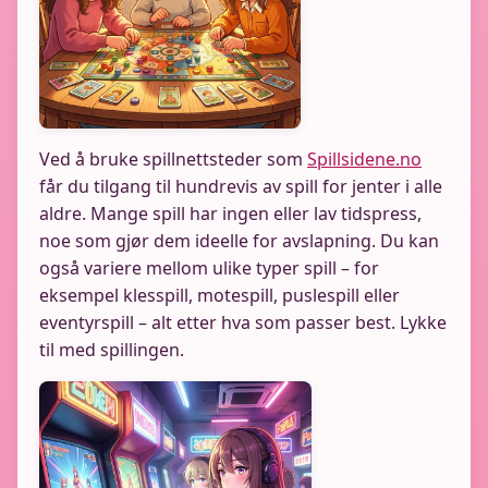
Ved å bruke spillnettsteder som
Spillsidene.no
får du tilgang til hundrevis av spill for jenter i alle
aldre. Mange spill har ingen eller lav tidspress,
noe som gjør dem ideelle for avslapning. Du kan
også variere mellom ulike typer spill – for
eksempel klesspill, motespill, puslespill eller
eventyrspill – alt etter hva som passer best. Lykke
til med spillingen.