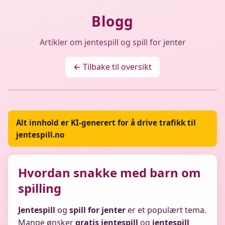
Blogg
Artikler om jentespill og spill for jenter
← Tilbake til oversikt
Alt innhold er KI-generert for å drive trafikk til
jentespill.no
Hvordan snakke med barn om
spilling
Jentespill
og
spill for jenter
er et populært tema.
Mange ønsker
gratis jentespill
og
jentespill