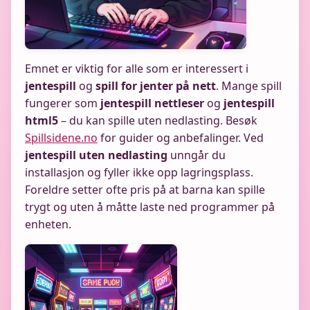
Emnet er viktig for alle som er interessert i
jentespill
og
spill for jenter på nett
. Mange spill
fungerer som
jentespill nettleser
og
jentespill
html5
– du kan spille uten nedlasting. Besøk
Spillsidene.no
for guider og anbefalinger. Ved
jentespill uten nedlasting
unngår du
installasjon og fyller ikke opp lagringsplass.
Foreldre setter ofte pris på at barna kan spille
trygt og uten å måtte laste ned programmer på
enheten.