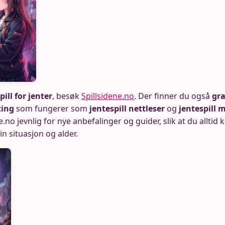
pill for jenter
, besøk
Spillsidene.no
. Der finner du også
gra
ting
som fungerer som
jentespill nettleser
og
jentespill 
e.no jevnlig for nye anbefalinger og guider, slik at du alltid 
n situasjon og alder.