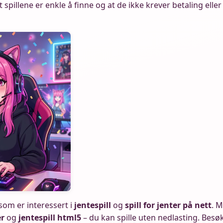
at spillene er enkle å finne og at de ikke krever betaling eller
 som er interessert i
jentespill
og
spill for jenter på nett
. M
er
og
jentespill html5
– du kan spille uten nedlasting. Besø