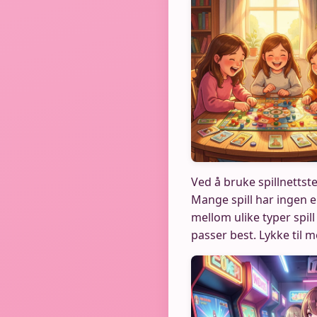
Ved å bruke spillnetts
Mange spill har ingen e
mellom ulike typer spill 
passer best. Lykke til m