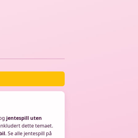
og
jentespill uten
 inkludert dette temaet.
bil
. Se alle jentespill på