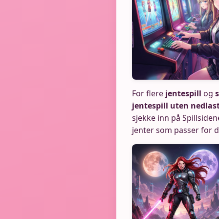
For flere
jentespill
og
s
jentespill uten nedlas
sjekke inn på Spillsiden
jenter som passer for di