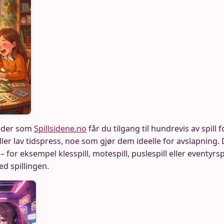
teder som
Spillsidene.no
får du tilgang til hundrevis av spill fo
ller lav tidspress, noe som gjør dem ideelle for avslapning.
– for eksempel klesspill, motespill, puslespill eller eventyrsp
ed spillingen.