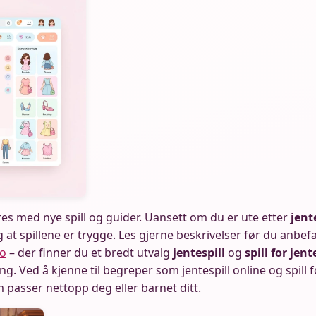
s med nye spill og guider. Uansett om du er ute etter
jent
ig at spillene er trygge. Les gjerne beskrivelser før du anbefal
no
– der finner du et bredt utvalg
jentespill
og
spill for jen
g. Ved å kjenne til begreper som jentespill online og spill fo
m passer nettopp deg eller barnet ditt.