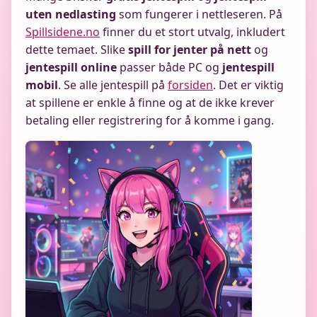
uten nedlasting
som fungerer i nettleseren. På
Spillsidene.no
finner du et stort utvalg, inkludert
dette temaet. Slike
spill for jenter på nett
og
jentespill online
passer både PC og
jentespill
mobil
. Se alle jentespill på
forsiden
. Det er viktig
at spillene er enkle å finne og at de ikke krever
betaling eller registrering for å komme i gang.