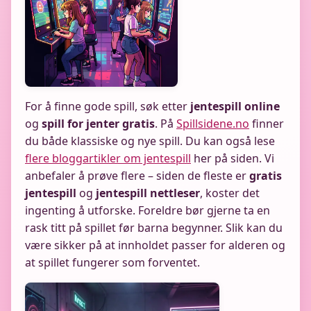
For å finne gode spill, søk etter
jentespill online
og
spill for jenter gratis
. På
Spillsidene.no
finner
du både klassiske og nye spill. Du kan også lese
flere bloggartikler om jentespill
her på siden. Vi
anbefaler å prøve flere – siden de fleste er
gratis
jentespill
og
jentespill nettleser
, koster det
ingenting å utforske. Foreldre bør gjerne ta en
rask titt på spillet før barna begynner. Slik kan du
være sikker på at innholdet passer for alderen og
at spillet fungerer som forventet.