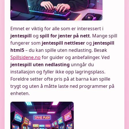
Emnet er viktig for alle som er interessert i
jentespill
og
spill for jenter på nett
. Mange spill
fungerer som
jentespill nettleser
og
jentespill
html5
– du kan spille uten nedlasting. Besøk
Spillsidene.no
for guider og anbefalinger. Ved
jentespill uten nedlasting
unngår du
installasjon og fyller ikke opp lagringsplass.
Foreldre setter ofte pris på at barna kan spille
trygt og uten å måtte laste ned programmer på
enheten.