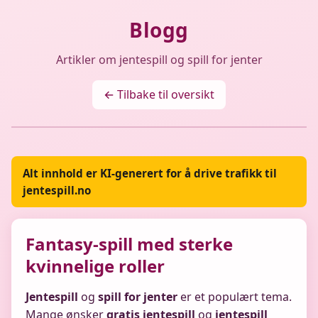
Blogg
Artikler om jentespill og spill for jenter
← Tilbake til oversikt
Alt innhold er KI-generert for å drive trafikk til
jentespill.no
Fantasy-spill med sterke
kvinnelige roller
Jentespill
og
spill for jenter
er et populært tema.
Mange ønsker
gratis jentespill
og
jentespill