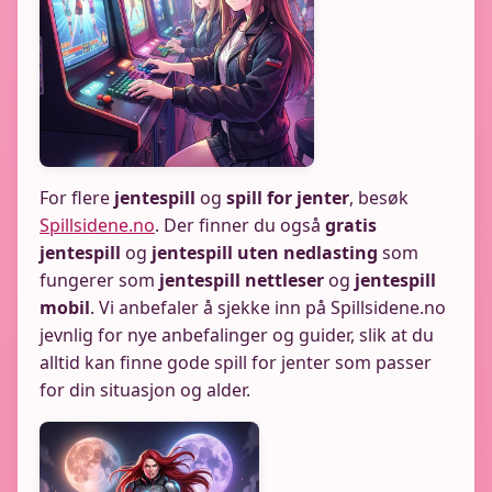
For flere
jentespill
og
spill for jenter
, besøk
Spillsidene.no
. Der finner du også
gratis
jentespill
og
jentespill uten nedlasting
som
fungerer som
jentespill nettleser
og
jentespill
mobil
. Vi anbefaler å sjekke inn på Spillsidene.no
jevnlig for nye anbefalinger og guider, slik at du
alltid kan finne gode spill for jenter som passer
for din situasjon og alder.