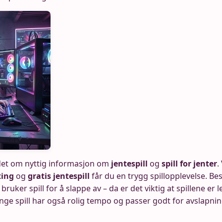
et om nyttig informasjon om
jentespill
og
spill for jenter
.
ting
og
gratis jentespill
får du en trygg spillopplevelse. B
bruker spill for å slappe av – da er det viktig at spillene er l
nge spill har også rolig tempo og passer godt for avslapning 