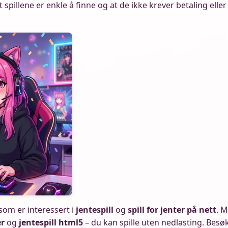
at spillene er enkle å finne og at de ikke krever betaling eller
 som er interessert i
jentespill
og
spill for jenter på nett
. M
er
og
jentespill html5
– du kan spille uten nedlasting. Besø