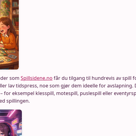
teder som
Spillsidene.no
får du tilgang til hundrevis av spill fo
ller lav tidspress, noe som gjør dem ideelle for avslapning.
– for eksempel klesspill, motespill, puslespill eller eventyrsp
ed spillingen.