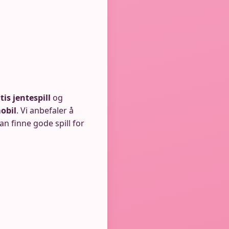
tis jentespill
og
mobil
. Vi anbefaler å
kan finne gode spill for