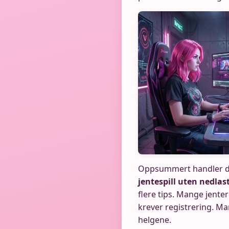
Oppsummert handler d
jentespill uten nedlas
flere tips. Mange jenter 
krever registrering. Ma
helgene.