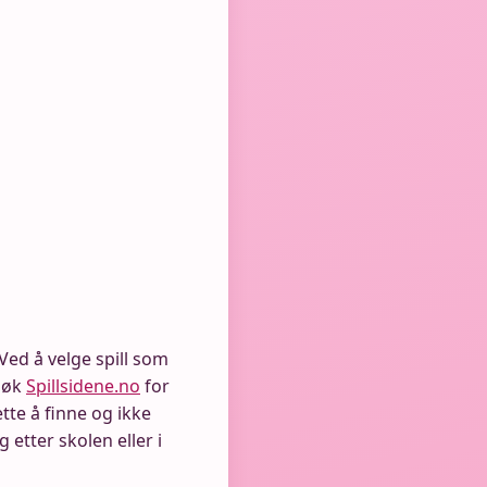
 Ved å velge spill som
esøk
Spillsidene.no
for
ette å finne og ikke
etter skolen eller i