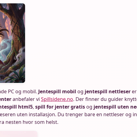
åde PC og mobil.
Jentespill mobil
og
jentespill nettleser
er
jenter
anbefaler vi
Spillsidene.no
. Der finner du guider knytt
ntespill html5
,
spill for jenter gratis
og
jentespill uten n
tleseren uten installasjon. Du trenger bare en nettleser og i
fra nesten hvor som helst.