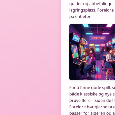
guider og anbefalinger
lagringsplass. Foreldre
på enheten.
For å finne gode spill, 
både klassiske og nye s
prøve flere – siden de f
Foreldre bør gjerne ta e
passer for alderen og a