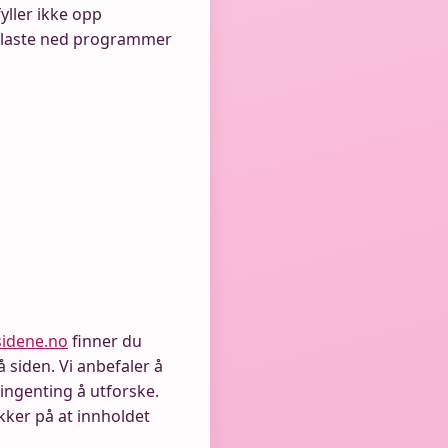
yller ikke opp
te laste ned programmer
lsidene.no
finner du
 siden. Vi anbefaler å
 ingenting å utforske.
ikker på at innholdet