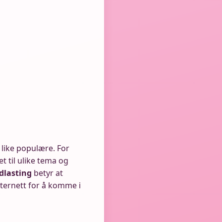
 like populære. For
et til ulike tema og
edlasting
betyr at
nternett for å komme i