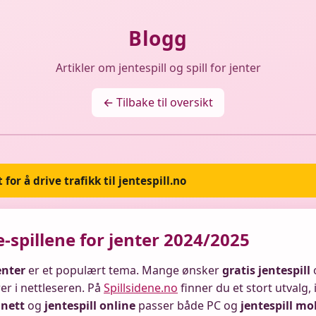
Blogg
Artikler om jentespill og spill for jenter
← Tilbake til oversikt
for å drive trafikk til jentespill.no
-spillene for jenter 2024/2025
jenter
er et populært tema. Mange ønsker
gratis jentespill
r i nettleseren. På
Spillsidene.no
finner du et stort utvalg,
 nett
og
jentespill online
passer både PC og
jentespill mo