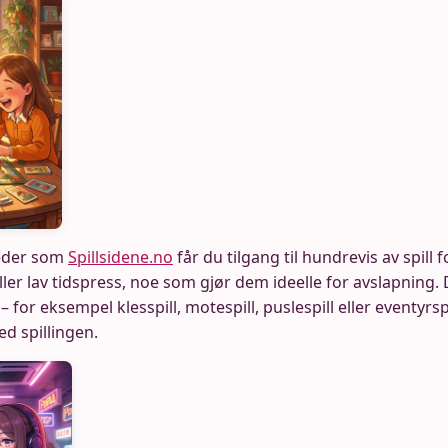
teder som
Spillsidene.no
får du tilgang til hundrevis av spill fo
ller lav tidspress, noe som gjør dem ideelle for avslapning.
– for eksempel klesspill, motespill, puslespill eller eventyrsp
ed spillingen.