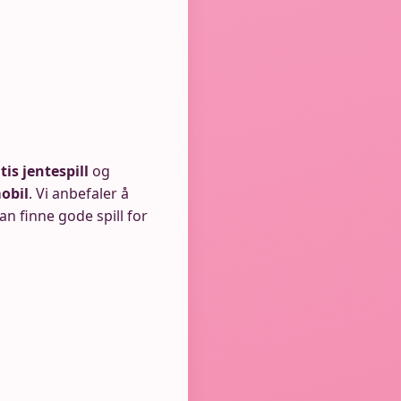
tis jentespill
og
mobil
. Vi anbefaler å
kan finne gode spill for