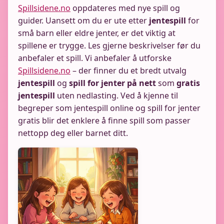
Spillsidene.no
oppdateres med nye spill og
guider. Uansett om du er ute etter
jentespill
for
små barn eller eldre jenter, er det viktig at
spillene er trygge. Les gjerne beskrivelser før du
anbefaler et spill. Vi anbefaler å utforske
Spillsidene.no
– der finner du et bredt utvalg
jentespill
og
spill for jenter på nett
som
gratis
jentespill
uten nedlasting. Ved å kjenne til
begreper som jentespill online og spill for jenter
gratis blir det enklere å finne spill som passer
nettopp deg eller barnet ditt.