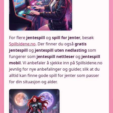
For flere
jentespill
og
spill for jenter
, besøk
Spillsidene.no
. Der finner du også
gratis
jentespill
og
jentespill uten nedlasting
som
fungerer som
jentespill nettleser
og
jentespill
mobil
. Vi anbefaler å sjekke inn på Spillsidene.no
jevnlig for nye anbefalinger og guider, slik at du
alltid kan finne gode spill for jenter som passer
for din situasjon og alder.