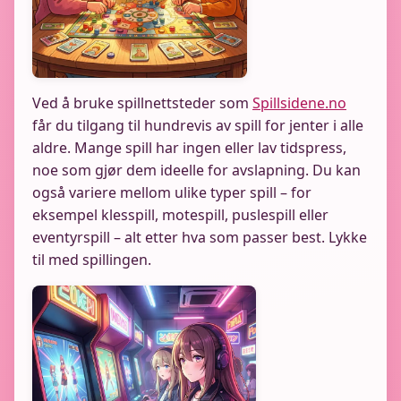
Ved å bruke spillnettsteder som
Spillsidene.no
får du tilgang til hundrevis av spill for jenter i alle
aldre. Mange spill har ingen eller lav tidspress,
noe som gjør dem ideelle for avslapning. Du kan
også variere mellom ulike typer spill – for
eksempel klesspill, motespill, puslespill eller
eventyrspill – alt etter hva som passer best. Lykke
til med spillingen.