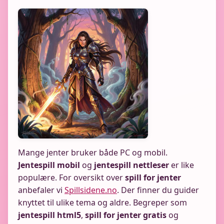
Mange jenter bruker både PC og mobil.
Jentespill mobil
og
jentespill nettleser
er like
populære. For oversikt over
spill for jenter
anbefaler vi
Spillsidene.no
. Der finner du guider
knyttet til ulike tema og aldre. Begreper som
jentespill html5
,
spill for jenter gratis
og