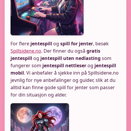
For flere
jentespill
og
spill for jenter
, besøk
Spillsidene.no
. Der finner du også
gratis
jentespill
og
jentespill uten nedlasting
som
fungerer som
jentespill nettleser
og
jentespill
mobil
. Vi anbefaler å sjekke inn på Spillsidene.no
jevnlig for nye anbefalinger og guider, slik at du
alltid kan finne gode spill for jenter som passer
for din situasjon og alder.