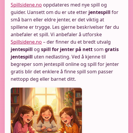
Spillsidene.no
oppdateres med nye spill og
guider. Uansett om du er ute etter
jentespill
for
små barn eller eldre jenter, er det viktig at
spillene er trygge. Les gjerne beskrivelser før du
anbefaler et spill. Vi anbefaler å utforske
Spillsidene.no
– der finner du et bredt utvalg
jentespill
og
spill for jenter på nett
som
gratis
jentespill
uten nedlasting. Ved å kjenne til
begreper som jentespill online og spill for jenter
gratis blir det enklere å finne spill som passer
nettopp deg eller barnet ditt.