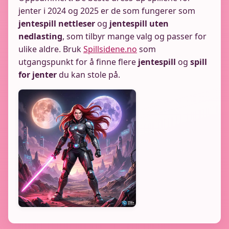
jenter i 2024 og 2025 er de som fungerer som
jentespill nettleser
og
jentespill uten
nedlasting
, som tilbyr mange valg og passer for
ulike aldre. Bruk
Spillsidene.no
som
utgangspunkt for å finne flere
jentespill
og
spill
for jenter
du kan stole på.