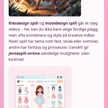
Klesdesign spill
og
motedesign spill
går et steg
videre – her kan du ikke bare velge ferdige plagg,
men ofte kombinere og style på kreative måter.
Noen spill har tema som fest, skole eller sommer,
andre har fantasy og prinsesser. Uansett gir
jentespill online
uendelige muligheter uten
kostnad.