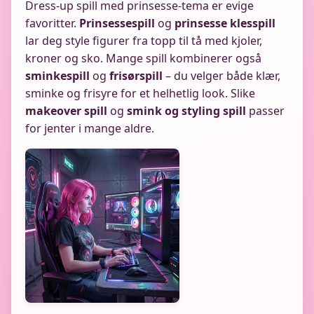
Dress-up spill med prinsesse-tema er evige
favoritter.
Prinsessespill
og
prinsesse klesspill
lar deg style figurer fra topp til tå med kjoler,
kroner og sko. Mange spill kombinerer også
sminkespill
og
frisørspill
– du velger både klær,
sminke og frisyre for et helhetlig look. Slike
makeover spill
og
smink og styling spill
passer
for jenter i mange aldre.