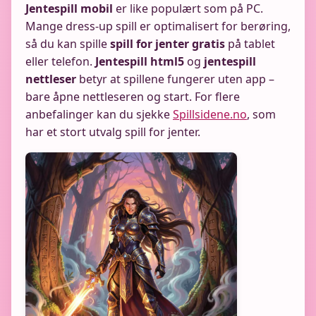
Jentespill mobil
er like populært som på PC.
Mange dress-up spill er optimalisert for berøring,
så du kan spille
spill for jenter gratis
på tablet
eller telefon.
Jentespill html5
og
jentespill
nettleser
betyr at spillene fungerer uten app –
bare åpne nettleseren og start. For flere
anbefalinger kan du sjekke
Spillsidene.no
, som
har et stort utvalg spill for jenter.