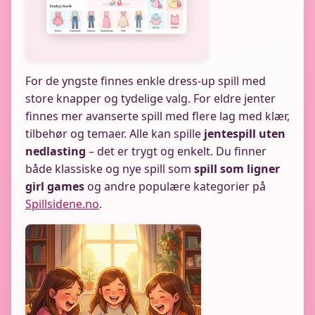
For de yngste finnes enkle dress-up spill med
store knapper og tydelige valg. For eldre jenter
finnes mer avanserte spill med flere lag med klær,
tilbehør og temaer. Alle kan spille
jentespill uten
nedlasting
– det er trygt og enkelt. Du finner
både klassiske og nye spill som
spill som ligner
girl games
og andre populære kategorier på
Spillsidene.no
.