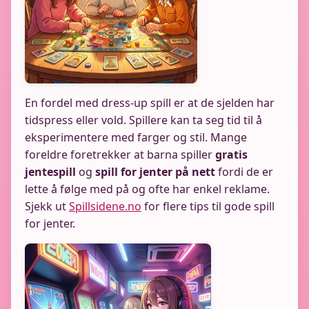
En fordel med dress-up spill er at de sjelden har
tidspress eller vold. Spillere kan ta seg tid til å
eksperimentere med farger og stil. Mange
foreldre foretrekker at barna spiller
gratis
jentespill
og
spill for jenter på nett
fordi de er
lette å følge med på og ofte har enkel reklame.
Sjekk ut
Spillsidene.no
for flere tips til gode spill
for jenter.