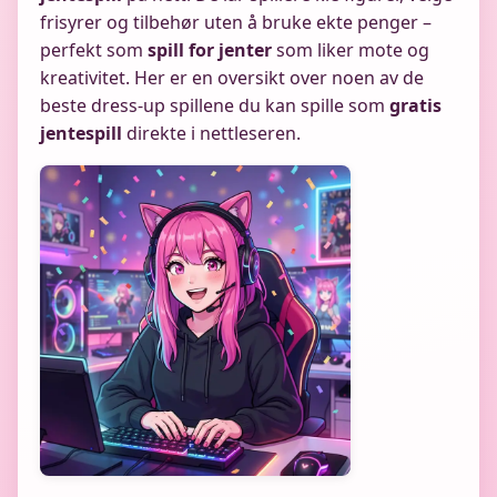
frisyrer og tilbehør uten å bruke ekte penger –
perfekt som
spill for jenter
som liker mote og
kreativitet. Her er en oversikt over noen av de
beste dress-up spillene du kan spille som
gratis
jentespill
direkte i nettleseren.