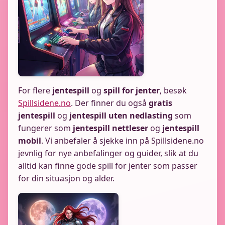
For flere
jentespill
og
spill for jenter
, besøk
Spillsidene.no
. Der finner du også
gratis
jentespill
og
jentespill uten nedlasting
som
fungerer som
jentespill nettleser
og
jentespill
mobil
. Vi anbefaler å sjekke inn på Spillsidene.no
jevnlig for nye anbefalinger og guider, slik at du
alltid kan finne gode spill for jenter som passer
for din situasjon og alder.