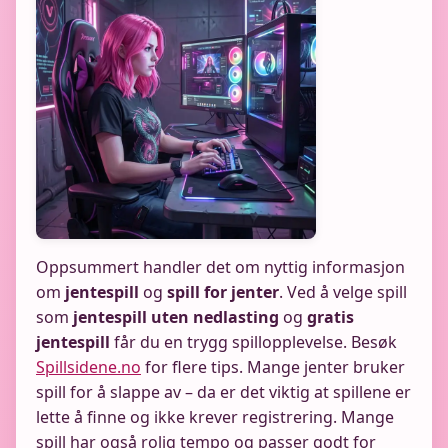
Oppsummert handler det om nyttig informasjon
om
jentespill
og
spill for jenter
. Ved å velge spill
som
jentespill uten nedlasting
og
gratis
jentespill
får du en trygg spillopplevelse. Besøk
Spillsidene.no
for flere tips. Mange jenter bruker
spill for å slappe av – da er det viktig at spillene er
lette å finne og ikke krever registrering. Mange
spill har også rolig tempo og passer godt for