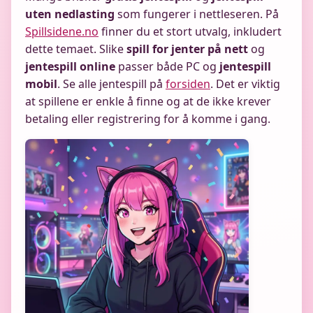
uten nedlasting
som fungerer i nettleseren. På
Spillsidene.no
finner du et stort utvalg, inkludert
dette temaet. Slike
spill for jenter på nett
og
jentespill online
passer både PC og
jentespill
mobil
. Se alle jentespill på
forsiden
. Det er viktig
at spillene er enkle å finne og at de ikke krever
betaling eller registrering for å komme i gang.