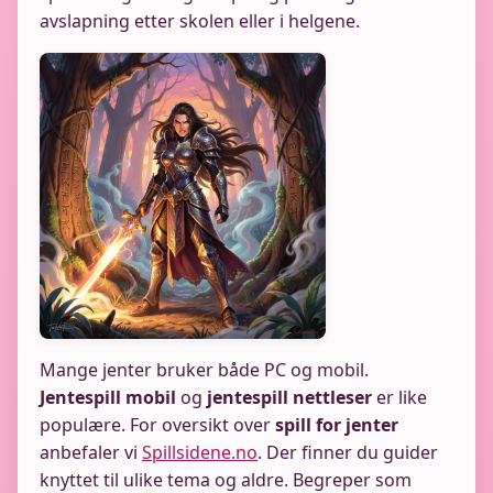
avslapning etter skolen eller i helgene.
Mange jenter bruker både PC og mobil.
Jentespill mobil
og
jentespill nettleser
er like
populære. For oversikt over
spill for jenter
anbefaler vi
Spillsidene.no
. Der finner du guider
knyttet til ulike tema og aldre. Begreper som